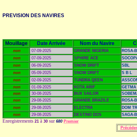
PREVISION DES NAVIRES
Mouillage
Date Arrivée
Nom du Navire
C
non
07-09-2025
GRANDE NIGERIA
ROSA-B
non
07-09-2025
SPHIRE ACE
SOCOP
non
06-09-2025
SNOW DRIFT
SBL
non
05-09-2025
SNOW DRIFT
S B L
non
02-09-2025
TUNDRA QEEN
ASSCO
non
01-09-2025
KOTA ARIF
GETMA
non
30-08-2025
BUX SAILOR
SOBEM
non
29-08-2025
GRANDE BRAZILE
ROSA-B
non
29-08-2025
ELECTRA
DOM T
non
29-08-2025
DESTINO DOS
SAGA-B
Enregistrements
à
sur
21
30
680
Premier
Précéde