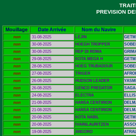
TRAI
PREVISION DES
Mouillage
Date Arrivée
Nom du Navire
non
31-08-2025
LEJIN
GETM
non
30-08-2025
HOEGH TROPPER
SOBE
non
30-08-2025
REP DI ROMA
GRIMA
non
29-08-2025
KOTA MEGA H
GETM
non
28-08-2025
HOEG TRUBADOUR
SOBE
non
27-08-2025
TRIGER
AFRO
non
26-08-2025
HUDSON LEADER
YASM
non
26-08-2025
GENCO PREDATOR
SAGA
non
24-08-2025
ELECTRA
ELLI
non
21-08-2025
HANSA CENTIRION
DELM
non
21-08-2025
HANSA CENTIRION
DELM
non
20-08-2025
KOTA NABIL
GETM
non
20-08-2025
IVAR6LAURITZEN
ASSC
non
19-08-2025
ANGORO
ATRA