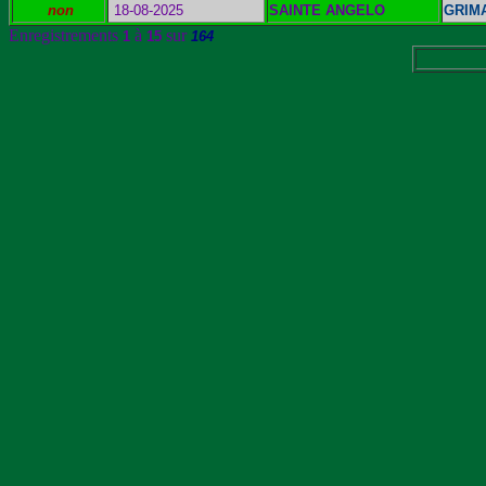
non
18-08-2025
SAINTE ANGELO
GRIMA
Enregistrements
à
sur
1
15
164