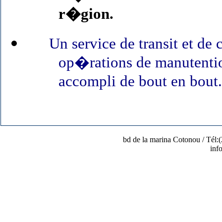
r�gion.
Un service de transit et de
op�rations de manutention
accompli de bout en bout
bd de la marina Cotonou / Tél:(
inf