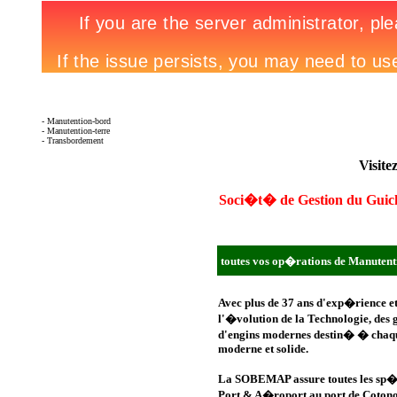
- Manutention-bord
- Manutention-terre
- Transbordement
Visite
Soci�t� de Gestion du Guic
toutes vos op�rations de Manutenti
Avec plus de 37 ans d'exp�rience e
l'�volution de la Technologie, des 
d'engins modernes destin� � chaq
moderne et solide.
La SOBEMAP assure toutes les sp�ci
Port & A�roport au port de Coton