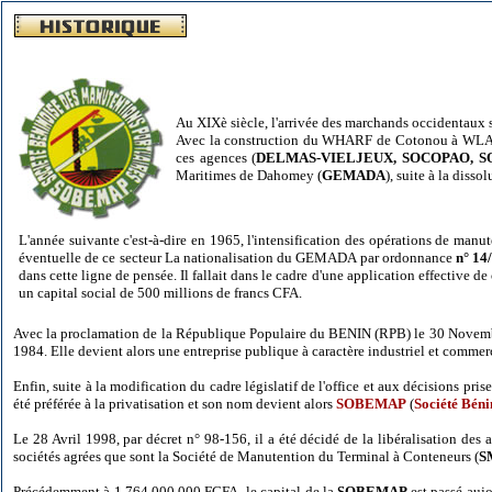
Au XIXè siècle, l'arrivée des marchands occidentaux s
Avec la construction du WHARF de Cotonou à WLACODJ
ces agences (
DELMAS-VIELJEUX, SOCOPAO, 
Maritimes de Dahomey (
GEMADA
), suite à la diss
L'année suivante c'est-à-dire en 1965, l'intensification des opérations de manu
éventuelle de ce secteur La nationalisation du GEMADA par ordonnance
n° 1
dans cette ligne de pensée. Il fallait dans le cadre d'une application effective d
un capital social de 500 millions de francs CFA.
Avec la proclamation de la République Populaire du BENIN (RPB) le 30 Novemb
1984. Elle devient alors une entreprise publique à caractère industriel et commerc
Enfin, suite à la modification du cadre législatif de l'office et aux décisions pris
été préférée à la privatisation et son nom devient alors
SOBEMAP
(
Société Béni
Le 28 Avril 1998, par décret n° 98-156, il a été décidé de la libéralisation de
sociétés agrées que sont la Société de Manutention du Terminal à Conteneurs (
S
Précédemment à 1.764.000.000 FCFA, le capital de la
SOBEMAP
est passé auj