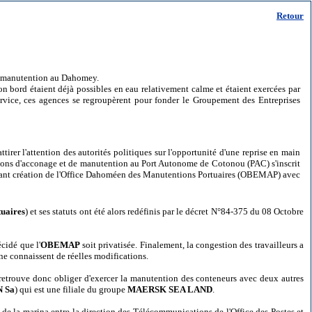
Retour
 de manutention au Dahomey.
ord étaient déjà possibles en eau relativement calme et étaient exercées par
ervice, ces agences se regroupèrent pour fonder le Groupement des Entreprises
rer l'attention des autorités politiques sur l'opportunité d'une reprise en main
tions d'acconage et de manutention au Port Autonome de Cotonou (PAC) s'inscrit
ant création de l'Office Dahoméen des Manutentions Portuaires (OBEMAP) avec
tuaires
) et ses statuts ont été alors redéfinis par le décret N°84-375 du 08 Octobre
écidé que l'
OBEMAP
soit privatisée. Finalement, la congestion des travailleurs a
s ne connaissent de réelles modifications.
e retrouve donc obliger d'exercer la manutention des conteneurs avec deux autres
 Sa
) qui est une filiale du groupe
MAERSK SEA LAND
.
 de la marina entre la direction des Télécommunications de l'Office des Postes et