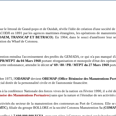
ur le littoral de Grand-popo et de Ouidah, révèle l'idée de création d'une société
I en 1891 par les agences maritimes étrangères, les opérations de manutention b
SOAEM, TRANSCAP ET BETRACO
). En 1964, dans le souci d'améliorer leur s
olution du Wharf de Cotonou.
tention entraîna l'accroissement des profits du GEMADA, ce qui n'a pas manqué d'atti
4/PR/MTPT du 04 Mars 1968
portant réorganisation et monopole d'état des opéra
e cette ordonnance, attendre le décret
n° 69 / 80 / PR / MTPT du 27 Mars 1969
port
re 1975, l'
ODAMAP
devient
OBEMAP
(
Office Béninoise des Manutentions Por
ial dotée de la personnalité civile et de l'autonomie financière.
es à la conférence Nationale des forces vives de la nation en Février 1990, il a été d
noise des Manutentions Portuaires
) sans que la nature et l'étendue de ses activité
s activités du secteur de la manutention des conteneurs au Port de Cotonou. Elle s
MTC
), filiale du groupe BOLLORE et la société Cotonou Manutention Sa (
COMAN
ourd'hui à
7.600.000.000 FCFA
, avec son siège à Cotonou et situé sur le boulevard