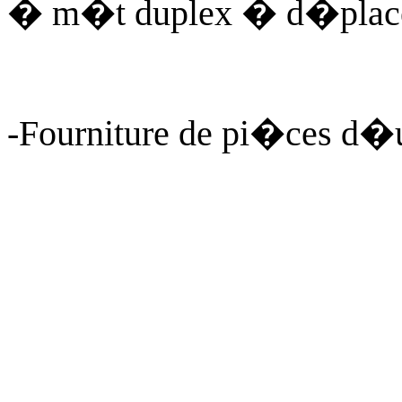
� m�t duplex � d�place
-Fourniture de pi�ces d�u