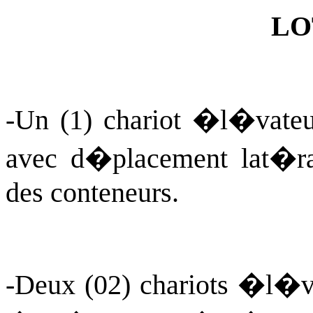
LO
-Un (1) chariot �l�vate
avec d�placement lat�ra
des conteneurs.
-Deux (02) chariots �l�v