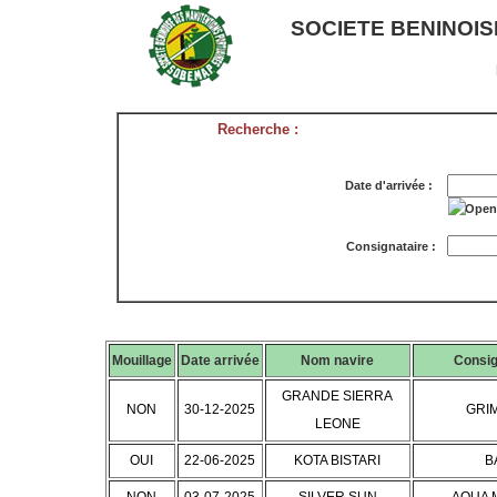
SOCIETE BENINOI
Recherche :
Date d'arrivée :
Consignataire :
Mouillage
Date arrivée
Nom navire
Consig
GRANDE SIERRA
NON
30-12-2025
GRI
LEONE
OUI
22-06-2025
KOTA BISTARI
B