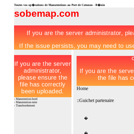
Toutes vos op�rations de Manutentions au Port de Cotonou - B�nin
sobemap.com
Home
- Manutention-bord
::Guichet partenaire
- Manutention-terre
- Transbordement
�
�