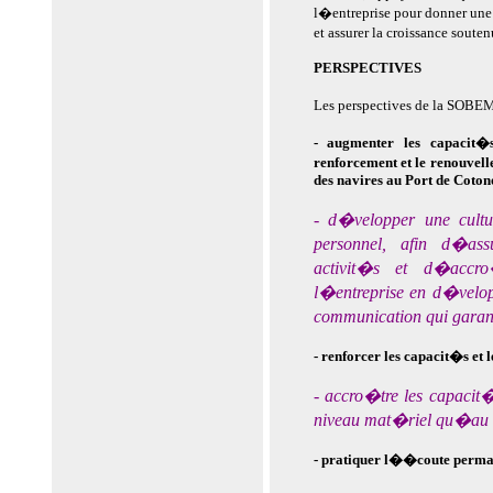
l�entreprise pour donner une
et assurer la croissance soute
PERSPECTIVES
Les perspectives de la SOBE
- augmenter les capacit�
renforcement et le renouvel
des navires au Port de Coton
- d�velopper une cultu
personnel, afin d�ass
activit�s et d�accro
l�entreprise en d�velo
communication qui gara
- renforcer les capacit�s et l
- accro�tre les capacit
niveau mat�riel qu�au ni
- pratiquer l��coute perman