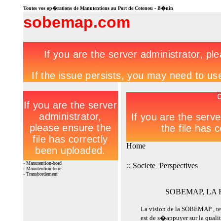
Toutes vos op�rations de Manutentions au Port de Cotonou - B�nin
sobemap.com
Home
- Manutention-bord
:: Societe_Perspectives
- Manutention-terre
- Transbordement
SOBEMAP, LA 
La vision de la SOBEMAP , t
est de s�appuyer sur la qual