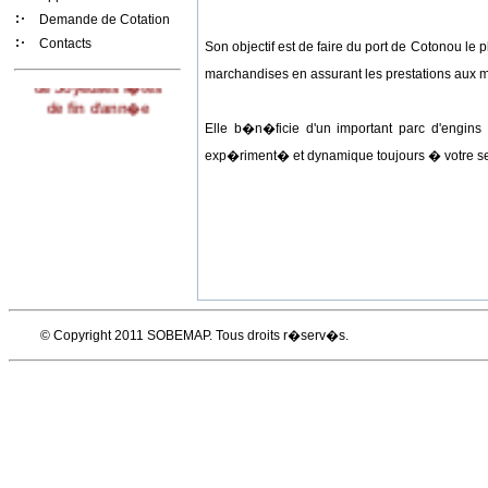
Demande de Cotation
La SO.BE.MA.P
Contacts
Son objectif est de faire du port de Cotonou le p
vous souhaite
marchandises en assurant les prestations aux m
de Joyeuses f�tes
de fin d'ann�e
Elle b�n�ficie d'un important parc d'engins
exp�riment� et dynamique toujours � votre se
© Copyright 2011 SOBEMAP. Tous droits r�serv�s.